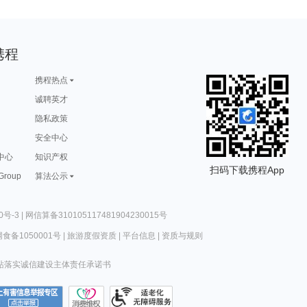
携程
携程热点
诚聘英才
隐私政策
安全中心
中心
知识产权
扫码下载携程App
 Group
算法公示
0号-3
|
网信算备310105117481904230015号
食备1050001号
|
旅游度假资质
|
平台信息
|
资质与规则
站落实诚信建设主体责任承诺书