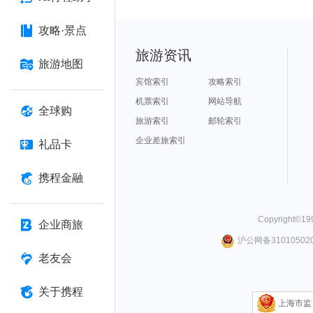
攻略·景点
旅游资讯
旅游地图
宾馆索引
攻略索引
机票索引
网站导航
全球购
旅游索引
邮轮索引
企业差旅索引
礼品卡
携程金融
Copyright©
19
企业商旅
沪公网备310105020
老友会
关于携程
上海市监