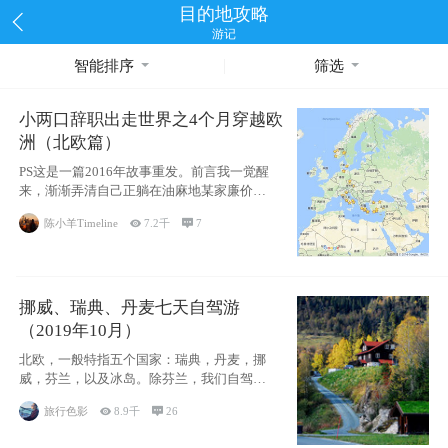
目的地攻略
游记
智能排序
筛选
小两口辞职出走世界之4个月穿越欧
洲（北欧篇）
PS这是一篇2016年故事重发。前言我一觉醒
来，渐渐弄清自己正躺在油麻地某家廉价宾
馆
陈小羊Timeline

7.2千

7
挪威、瑞典、丹麦七天自驾游
（2019年10月）
北欧，一般特指五个国家：瑞典，丹麦，挪
威，芬兰，以及冰岛。除芬兰，我们自驾游
了其中4
旅行色影

8.9千

26