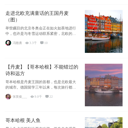
走进北欧充满童话的王国丹麦
（图）
举世瞩目的北京冬奥会正在如火如荼地进行
中，也许是与冬雪运动联系紧密，北欧的一
些国家因
冯赣勇

3.3千

10
【丹麦】【哥本哈根】不能错过的
诗和远方
哥本哈根是丹麦王国的首都，也是北欧最大
的城市。德国留学三年以来，每次旅行都是
一路向南，在内陆生活久了
张英俊___

9.0千

22
哥本哈根 美人鱼