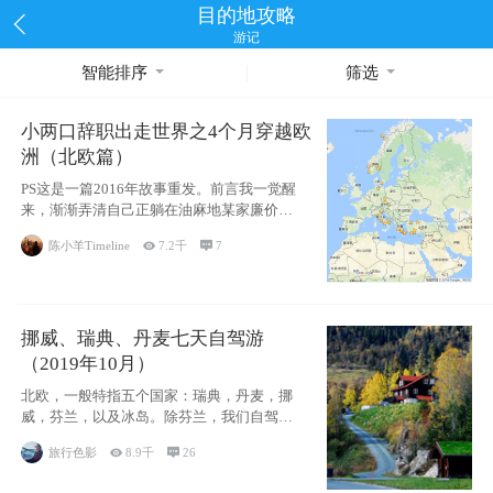
目的地攻略
游记
智能排序
筛选
小两口辞职出走世界之4个月穿越欧
洲（北欧篇）
PS这是一篇2016年故事重发。前言我一觉醒
来，渐渐弄清自己正躺在油麻地某家廉价宾
馆
陈小羊Timeline

7.2千

7
挪威、瑞典、丹麦七天自驾游
（2019年10月）
北欧，一般特指五个国家：瑞典，丹麦，挪
威，芬兰，以及冰岛。除芬兰，我们自驾游
了其中4
旅行色影

8.9千

26