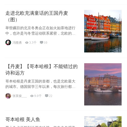
走进北欧充满童话的王国丹麦
（图）
举世瞩目的北京冬奥会正在如火如荼地进行
中，也许是与冬雪运动联系紧密，北欧的一
些国家因
冯赣勇

3.3千

10
【丹麦】【哥本哈根】不能错过的
诗和远方
哥本哈根是丹麦王国的首都，也是北欧最大
的城市。德国留学三年以来，每次旅行都是
一路向南，在内陆生活久了
张英俊___

9.0千

22
哥本哈根 美人鱼