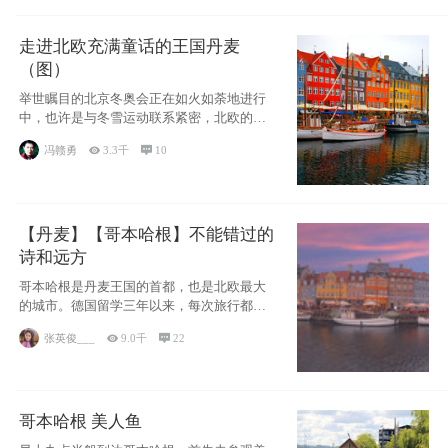
走进北欧充满童话的王国丹麦
（图）
举世瞩目的北京冬奥会正在如火如荼地进行
中，也许是与冬雪运动联系紧密，北欧的一
些国家因
冯赣勇

3.3千

10
【丹麦】【哥本哈根】不能错过的
诗和远方
哥本哈根是丹麦王国的首都，也是北欧最大
的城市。德国留学三年以来，每次旅行都是
一路向南，在内陆生活久了
张英俊___

9.0千

22
哥本哈根 美人鱼