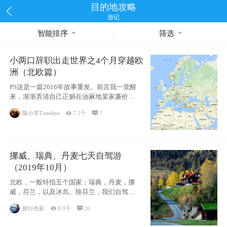
目的地攻略
游记
智能排序
筛选
小两口辞职出走世界之4个月穿越欧
洲（北欧篇）
PS这是一篇2016年故事重发。前言我一觉醒
来，渐渐弄清自己正躺在油麻地某家廉价宾
馆
陈小羊Timeline

7.2千

7
挪威、瑞典、丹麦七天自驾游
（2019年10月）
北欧，一般特指五个国家：瑞典，丹麦，挪
威，芬兰，以及冰岛。除芬兰，我们自驾游
了其中4
旅行色影

8.9千

26