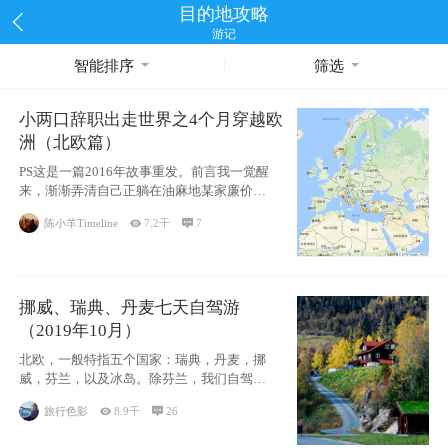
目的地攻略
游记
智能排序
筛选
小两口辞职出走世界之4个月穿越欧
洲（北欧篇）
PS这是一篇2016年故事重发。前言我一觉醒
来，渐渐弄清自己正躺在油麻地某家廉价宾
馆
陈小羊Timeline

7.2千

7
挪威、瑞典、丹麦七天自驾游
（2019年10月）
北欧，一般特指五个国家：瑞典，丹麦，挪
威，芬兰，以及冰岛。除芬兰，我们自驾游
了其中4
旅行色影

8.9千

26