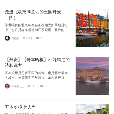
走进北欧充满童话的王国丹麦
（图）
举世瞩目的北京冬奥会正在如火如荼地进行
中，也许是与冬雪运动联系紧密，北欧的一
些国家因
冯赣勇

3.3千

10
【丹麦】【哥本哈根】不能错过的
诗和远方
哥本哈根是丹麦王国的首都，也是北欧最大
的城市。德国留学三年以来，每次旅行都是
一路向南，在内陆生活久了
张英俊___

9.0千

22
哥本哈根 美人鱼