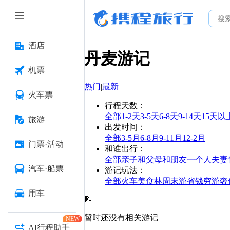
酒店
丹麦
游记
机票
热门
|
最新
火车票
行程天数
：
全部
1-2天
3-5天
6-8天
9-14天
15天以
旅游
出发时间
：
全部
3-5月
6-8月
9-11月
12-2月
门票·活动
和谁出行
：
全部
亲子
和父母
和朋友
一个人
夫妻
汽车·船票
游记玩法
：
全部
火车
美食林
周末游
省钱
穷游
奢
用车
📝
暂时还没有相关游记
NEW
AI行程助手