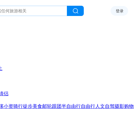
登录
上
情侣
侈
小资
骑行
徒步
美食
邮轮
跟团
半自由行
自由行
人文
自驾
摄影
购物