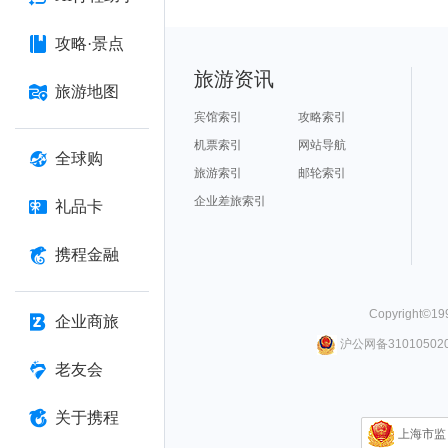
攻略·景点
旅游资讯
旅游地图
宾馆索引
攻略索引
机票索引
网站导航
全球购
旅游索引
邮轮索引
企业差旅索引
礼品卡
携程金融
Copyright©
19
企业商旅
沪公网备310105020
老友会
关于携程
上海市监