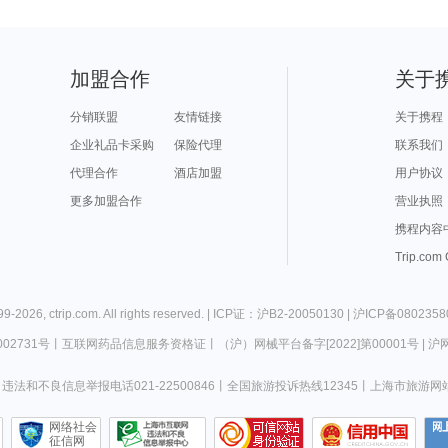
加盟合作
关于
分销联盟
友情链接
关于携程
企业礼品卡采购
保险代理
联系我们
代理合作
酒店加盟
用户协议
更多加盟合作
营业执照
携程内容
Trip.com
99-
2026
,
ctrip.com
. All rights reserved. |
ICP证：沪B2-20050130
|
沪ICP备0802358
02731号
丨
互联网药品信息服务资格证
丨
（沪）网械平台备字[2022]第00001号
|
沪网
违法和不良信息举报电话021-22500846
丨
全国旅游投诉热线12345
丨
上海市旅游网
网络社会
征信网