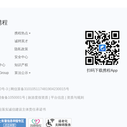
携程
携程热点
诚聘英才
隐私政策
安全中心
中心
知识产权
扫码下载携程App
 Group
算法公示
0号-3
|
网信算备310105117481904230015号
食备1050001号
|
旅游度假资质
|
平台信息
|
资质与规则
站落实诚信建设主体责任承诺书