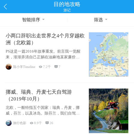
目的地攻略
游记
智能排序
筛选
小两口辞职出走世界之4个月穿越欧
洲（北欧篇）
PS这是一篇2016年故事重发。前言我一觉醒
来，渐渐弄清自己正躺在油麻地某家廉价宾
馆
陈小羊Timeline

7.2千

7
挪威、瑞典、丹麦七天自驾游
（2019年10月）
北欧，一般特指五个国家：瑞典，丹麦，挪
威，芬兰，以及冰岛。除芬兰，我们自驾游
了其中4
旅行色影

8.9千

26