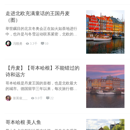
走进北欧充满童话的王国丹麦
（图）
举世瞩目的北京冬奥会正在如火如荼地进行
中，也许是与冬雪运动联系紧密，北欧的一
些国家因
冯赣勇

3.3千

10
【丹麦】【哥本哈根】不能错过的
诗和远方
哥本哈根是丹麦王国的首都，也是北欧最大
的城市。德国留学三年以来，每次旅行都是
一路向南，在内陆生活久了
张英俊___

9.0千

22
哥本哈根 美人鱼