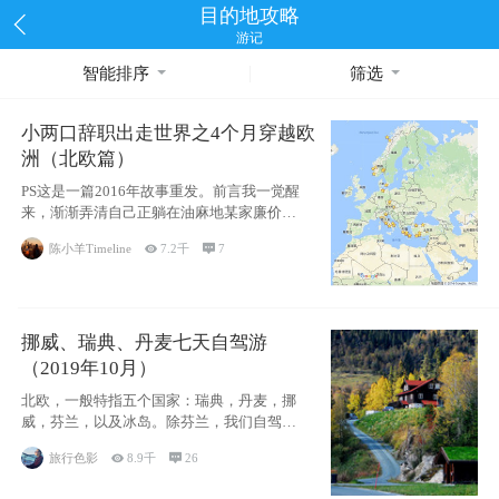
目的地攻略
游记
智能排序
筛选
小两口辞职出走世界之4个月穿越欧
洲（北欧篇）
PS这是一篇2016年故事重发。前言我一觉醒
来，渐渐弄清自己正躺在油麻地某家廉价宾
馆
陈小羊Timeline

7.2千

7
挪威、瑞典、丹麦七天自驾游
（2019年10月）
北欧，一般特指五个国家：瑞典，丹麦，挪
威，芬兰，以及冰岛。除芬兰，我们自驾游
了其中4
旅行色影

8.9千

26