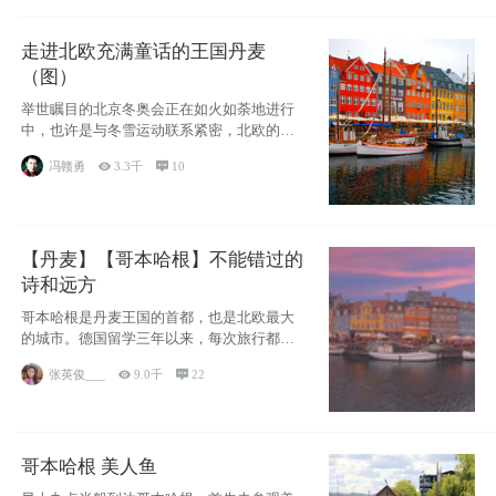
走进北欧充满童话的王国丹麦
（图）
举世瞩目的北京冬奥会正在如火如荼地进行
中，也许是与冬雪运动联系紧密，北欧的一
些国家因
冯赣勇

3.3千

10
【丹麦】【哥本哈根】不能错过的
诗和远方
哥本哈根是丹麦王国的首都，也是北欧最大
的城市。德国留学三年以来，每次旅行都是
一路向南，在内陆生活久了
张英俊___

9.0千

22
哥本哈根 美人鱼