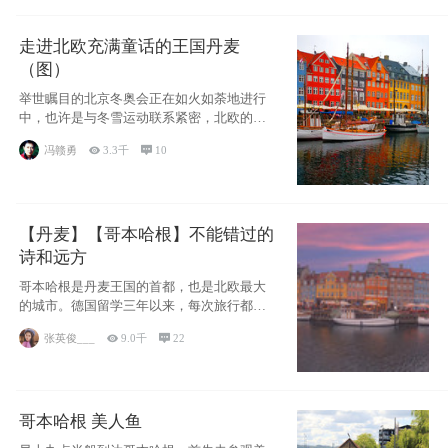
走进北欧充满童话的王国丹麦
（图）
举世瞩目的北京冬奥会正在如火如荼地进行
中，也许是与冬雪运动联系紧密，北欧的一
些国家因
冯赣勇

3.3千

10
【丹麦】【哥本哈根】不能错过的
诗和远方
哥本哈根是丹麦王国的首都，也是北欧最大
的城市。德国留学三年以来，每次旅行都是
一路向南，在内陆生活久了
张英俊___

9.0千

22
哥本哈根 美人鱼