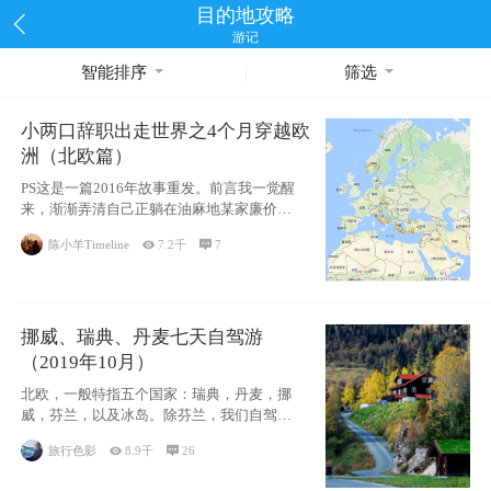
目的地攻略
游记
智能排序
筛选
小两口辞职出走世界之4个月穿越欧
洲（北欧篇）
PS这是一篇2016年故事重发。前言我一觉醒
来，渐渐弄清自己正躺在油麻地某家廉价宾
馆
陈小羊Timeline

7.2千

7
挪威、瑞典、丹麦七天自驾游
（2019年10月）
北欧，一般特指五个国家：瑞典，丹麦，挪
威，芬兰，以及冰岛。除芬兰，我们自驾游
了其中4
旅行色影

8.9千

26