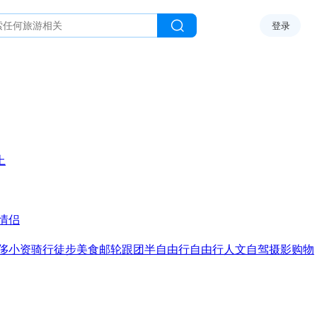
登录
上
情侣
侈
小资
骑行
徒步
美食
邮轮
跟团
半自由行
自由行
人文
自驾
摄影
购物