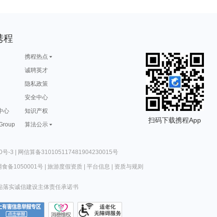
携程
携程热点
诚聘英才
隐私政策
安全中心
中心
知识产权
扫码下载携程App
 Group
算法公示
0号-3
|
网信算备310105117481904230015号
食备1050001号
|
旅游度假资质
|
平台信息
|
资质与规则
站落实诚信建设主体责任承诺书