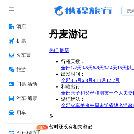
酒店
丹麦
游记
机票
热门
|
最新
火车票
行程天数
：
全部
1-2天
3-5天
6-8天
9-14天
15天以
旅游
出发时间
：
全部
3-5月
6-8月
9-11月
12-2月
门票·活动
和谁出行
：
全部
亲子
和父母
和朋友
一个人
夫妻
汽车·船票
游记玩法
：
全部
火车
美食林
周末游
省钱
穷游
奢
用车
📝
暂时还没有相关游记
NEW
AI行程助手