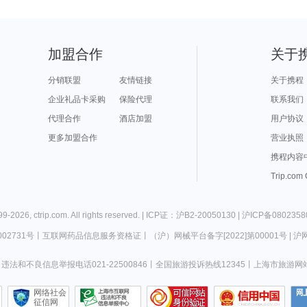
加盟合作
关于
分销联盟
友情链接
关于携程
企业礼品卡采购
保险代理
联系我们
代理合作
酒店加盟
用户协议
更多加盟合作
营业执照
携程内容
Trip.com
99-
2026
,
ctrip.com
. All rights reserved. |
ICP证：沪B2-20050130
|
沪ICP备0802358
02731号
丨
互联网药品信息服务资格证
丨
（沪）网械平台备字[2022]第00001号
|
沪网
违法和不良信息举报电话021-22500846
丨
全国旅游投诉热线12345
丨
上海市旅游网
网络社会
征信网