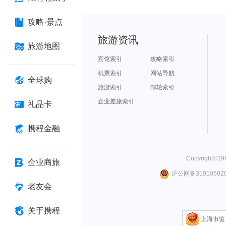
攻略·景点
旅游资讯
旅游地图
宾馆索引
攻略索引
机票索引
网站导航
全球购
旅游索引
邮轮索引
企业差旅索引
礼品卡
携程金融
Copyright©
19
企业商旅
沪公网备310105020
老友会
关于携程
上海市监