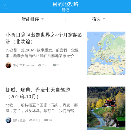
目的地攻略
游记
智能排序
筛选
小两口辞职出走世界之4个月穿越欧
洲（北欧篇）
PS这是一篇2016年故事重发。前言我一觉醒
来，渐渐弄清自己正躺在油麻地某家廉价宾
馆
陈小羊Timeline

7.2千

7
挪威、瑞典、丹麦七天自驾游
（2019年10月）
北欧，一般特指五个国家：瑞典，丹麦，挪
威，芬兰，以及冰岛。除芬兰，我们自驾游
了其中4
旅行色影

8.9千

26