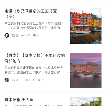
走进北欧充满童话的王国丹麦
（图）
举世瞩目的北京冬奥会正在如火如荼地进行
中，也许是与冬雪运动联系紧密，北欧的一
些国家因
冯赣勇

3.3千

10
【丹麦】【哥本哈根】不能错过的
诗和远方
哥本哈根是丹麦王国的首都，也是北欧最大
的城市。德国留学三年以来，每次旅行都是
一路向南，在内陆生活久了
张英俊___

9.0千

22
哥本哈根 美人鱼