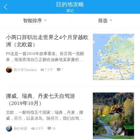
目的地攻略
游记
智能排序
筛选
小两口辞职出走世界之4个月穿越欧
洲（北欧篇）
PS这是一篇2016年故事重发。前言我一觉醒
来，渐渐弄清自己正躺在油麻地某家廉价宾
馆
陈小羊Timeline

7.2千

7
挪威、瑞典、丹麦七天自驾游
（2019年10月）
北欧，一般特指五个国家：瑞典，丹麦，挪
威，芬兰，以及冰岛。除芬兰，我们自驾游
了其中4
旅行色影

8.9千

26