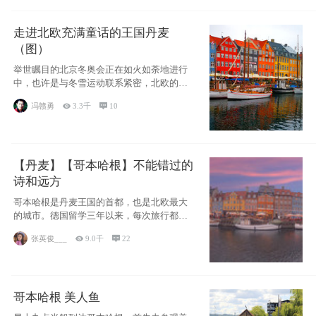
走进北欧充满童话的王国丹麦
（图）
举世瞩目的北京冬奥会正在如火如荼地进行
中，也许是与冬雪运动联系紧密，北欧的一
些国家因
冯赣勇

3.3千

10
【丹麦】【哥本哈根】不能错过的
诗和远方
哥本哈根是丹麦王国的首都，也是北欧最大
的城市。德国留学三年以来，每次旅行都是
一路向南，在内陆生活久了
张英俊___

9.0千

22
哥本哈根 美人鱼