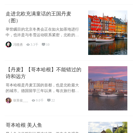
走进北欧充满童话的王国丹麦
（图）
举世瞩目的北京冬奥会正在如火如荼地进行
中，也许是与冬雪运动联系紧密，北欧的一
些国家因
冯赣勇

3.3千

10
【丹麦】【哥本哈根】不能错过的
诗和远方
哥本哈根是丹麦王国的首都，也是北欧最大
的城市。德国留学三年以来，每次旅行都是
一路向南，在内陆生活久了
张英俊___

9.0千

22
哥本哈根 美人鱼