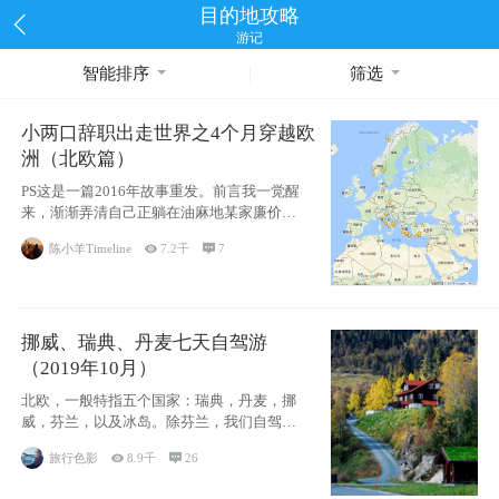
目的地攻略
游记
智能排序
筛选
小两口辞职出走世界之4个月穿越欧
洲（北欧篇）
PS这是一篇2016年故事重发。前言我一觉醒
来，渐渐弄清自己正躺在油麻地某家廉价宾
馆
陈小羊Timeline

7.2千

7
挪威、瑞典、丹麦七天自驾游
（2019年10月）
北欧，一般特指五个国家：瑞典，丹麦，挪
威，芬兰，以及冰岛。除芬兰，我们自驾游
了其中4
旅行色影

8.9千

26