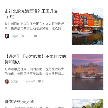
走进北欧充满童话的王国丹麦
（图）
举世瞩目的北京冬奥会正在如火如荼地进行
中，也许是与冬雪运动联系紧密，北欧的一
些国家因
冯赣勇

3.3千

10
【丹麦】【哥本哈根】不能错过的
诗和远方
哥本哈根是丹麦王国的首都，也是北欧最大
的城市。德国留学三年以来，每次旅行都是
一路向南，在内陆生活久了
张英俊___

9.0千

22
哥本哈根 美人鱼