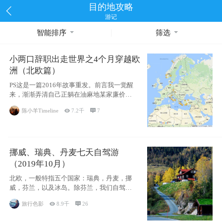
目的地攻略
游记
智能排序
筛选
小两口辞职出走世界之4个月穿越欧
洲（北欧篇）
PS这是一篇2016年故事重发。前言我一觉醒
来，渐渐弄清自己正躺在油麻地某家廉价宾
馆
陈小羊Timeline

7.2千

7
挪威、瑞典、丹麦七天自驾游
（2019年10月）
北欧，一般特指五个国家：瑞典，丹麦，挪
威，芬兰，以及冰岛。除芬兰，我们自驾游
了其中4
旅行色影

8.9千

26