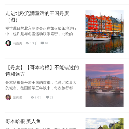
走进北欧充满童话的王国丹麦
（图）
举世瞩目的北京冬奥会正在如火如荼地进行
中，也许是与冬雪运动联系紧密，北欧的一
些国家因
冯赣勇

3.3千

10
【丹麦】【哥本哈根】不能错过的
诗和远方
哥本哈根是丹麦王国的首都，也是北欧最大
的城市。德国留学三年以来，每次旅行都是
一路向南，在内陆生活久了
张英俊___

9.0千

22
哥本哈根 美人鱼