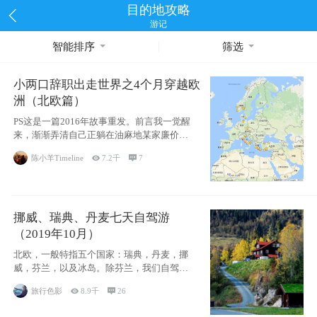
目的地攻略
游记
智能排序
筛选
小两口辞职出走世界之4个月穿越欧
洲（北欧篇）
PS这是一篇2016年故事重发。前言我一觉醒
来，渐渐弄清自己正躺在油麻地某家廉价宾
馆
陈小羊Timeline

7.2千

7
挪威、瑞典、丹麦七天自驾游
（2019年10月）
北欧，一般特指五个国家：瑞典，丹麦，挪
威，芬兰，以及冰岛。除芬兰，我们自驾游
了其中4
旅行色影

8.9千

26