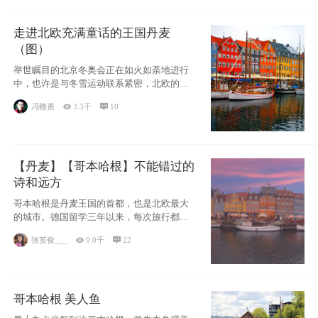
走进北欧充满童话的王国丹麦
（图）
举世瞩目的北京冬奥会正在如火如荼地进行
中，也许是与冬雪运动联系紧密，北欧的一
些国家因
冯赣勇

3.3千

10
【丹麦】【哥本哈根】不能错过的
诗和远方
哥本哈根是丹麦王国的首都，也是北欧最大
的城市。德国留学三年以来，每次旅行都是
一路向南，在内陆生活久了
张英俊___

9.0千

22
哥本哈根 美人鱼