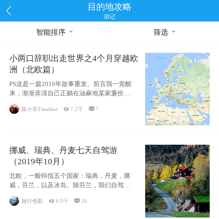
目的地攻略
游记
智能排序
筛选
小两口辞职出走世界之4个月穿越欧
洲（北欧篇）
PS这是一篇2016年故事重发。前言我一觉醒
来，渐渐弄清自己正躺在油麻地某家廉价宾
馆
陈小羊Timeline

7.2千

7
挪威、瑞典、丹麦七天自驾游
（2019年10月）
北欧，一般特指五个国家：瑞典，丹麦，挪
威，芬兰，以及冰岛。除芬兰，我们自驾游
了其中4
旅行色影

8.9千

26