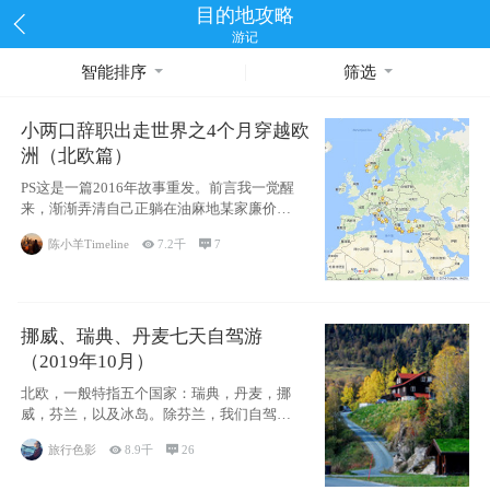
目的地攻略
游记
智能排序
筛选
小两口辞职出走世界之4个月穿越欧
洲（北欧篇）
PS这是一篇2016年故事重发。前言我一觉醒
来，渐渐弄清自己正躺在油麻地某家廉价宾
馆
陈小羊Timeline

7.2千

7
挪威、瑞典、丹麦七天自驾游
（2019年10月）
北欧，一般特指五个国家：瑞典，丹麦，挪
威，芬兰，以及冰岛。除芬兰，我们自驾游
了其中4
旅行色影

8.9千

26