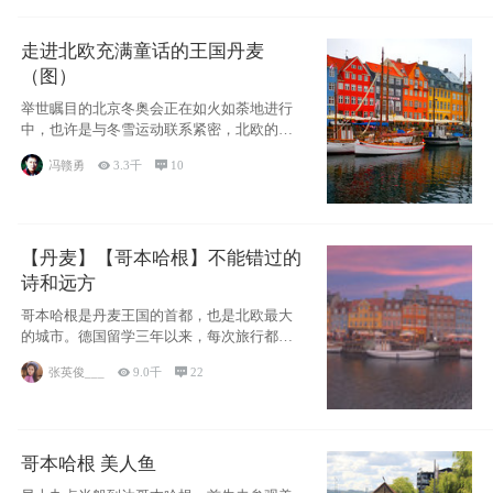
走进北欧充满童话的王国丹麦
（图）
举世瞩目的北京冬奥会正在如火如荼地进行
中，也许是与冬雪运动联系紧密，北欧的一
些国家因
冯赣勇

3.3千

10
【丹麦】【哥本哈根】不能错过的
诗和远方
哥本哈根是丹麦王国的首都，也是北欧最大
的城市。德国留学三年以来，每次旅行都是
一路向南，在内陆生活久了
张英俊___

9.0千

22
哥本哈根 美人鱼