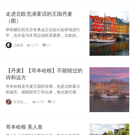
走进北欧充满童话的王国丹麦
（图）
举世瞩目的北京冬奥会正在如火如荼地进行
中，也许是与冬雪运动联系紧密，北欧的一
些国家因
冯赣勇

3.3千

10
【丹麦】【哥本哈根】不能错过的
诗和远方
哥本哈根是丹麦王国的首都，也是北欧最大
的城市。德国留学三年以来，每次旅行都是
一路向南，在内陆生活久了
张英俊___

9.0千

22
哥本哈根 美人鱼