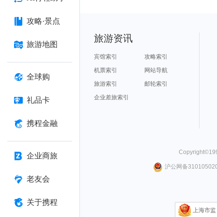
攻略·景点
旅游资讯
旅游地图
宾馆索引
攻略索引
机票索引
网站导航
全球购
旅游索引
邮轮索引
企业差旅索引
礼品卡
携程金融
Copyright©
19
企业商旅
沪公网备310105020
老友会
关于携程
上海市监