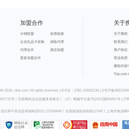
加盟合作
关于
分销联盟
友情链接
关于携程
企业礼品卡采购
保险代理
联系我们
代理合作
酒店加盟
用户协议
更多加盟合作
营业执照
携程内容
Trip.com
99-
2026
,
ctrip.com
. All rights reserved. |
ICP证：沪B2-20050130
|
沪ICP备0802358
02731号
丨
互联网药品信息服务资格证
丨
（沪）网械平台备字[2022]第00001号
|
沪网
违法和不良信息举报电话021-22500846
丨
全国旅游投诉热线12345
丨
上海市旅游网
网络社会
征信网