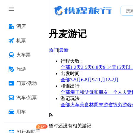
酒店
丹麦
游记
机票
热门
|
最新
火车票
行程天数
：
全部
1-2天
3-5天
6-8天
9-14天
15天以
旅游
出发时间
：
全部
3-5月
6-8月
9-11月
12-2月
门票·活动
和谁出行
：
全部
亲子
和父母
和朋友
一个人
夫妻
汽车·船票
游记玩法
：
全部
火车
美食林
周末游
省钱
穷游
奢
用车
📝
暂时还没有相关游记
NEW
AI行程助手