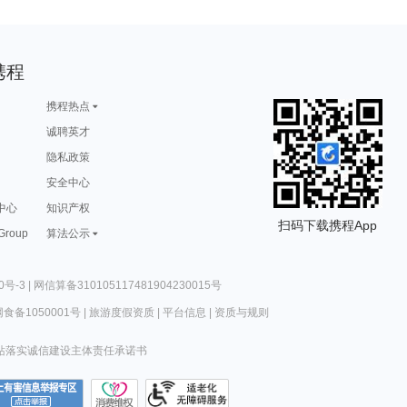
携程
携程热点
诚聘英才
隐私政策
安全中心
中心
知识产权
扫码下载携程App
 Group
算法公示
0号-3
|
网信算备310105117481904230015号
食备1050001号
|
旅游度假资质
|
平台信息
|
资质与规则
站落实诚信建设主体责任承诺书