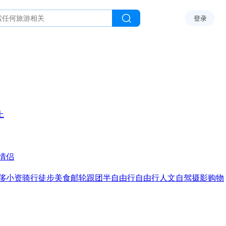
登录
上
情侣
侈
小资
骑行
徒步
美食
邮轮
跟团
半自由行
自由行
人文
自驾
摄影
购物