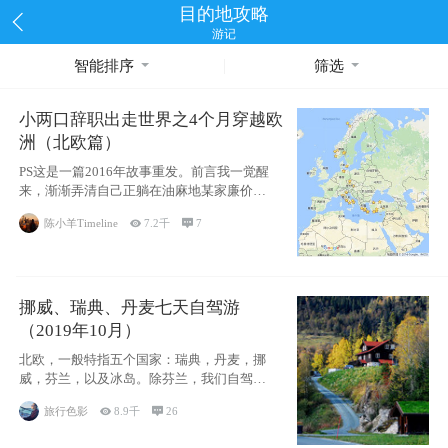
目的地攻略
游记
智能排序
筛选
小两口辞职出走世界之4个月穿越欧
洲（北欧篇）
PS这是一篇2016年故事重发。前言我一觉醒
来，渐渐弄清自己正躺在油麻地某家廉价宾
馆
陈小羊Timeline

7.2千

7
挪威、瑞典、丹麦七天自驾游
（2019年10月）
北欧，一般特指五个国家：瑞典，丹麦，挪
威，芬兰，以及冰岛。除芬兰，我们自驾游
了其中4
旅行色影

8.9千

26