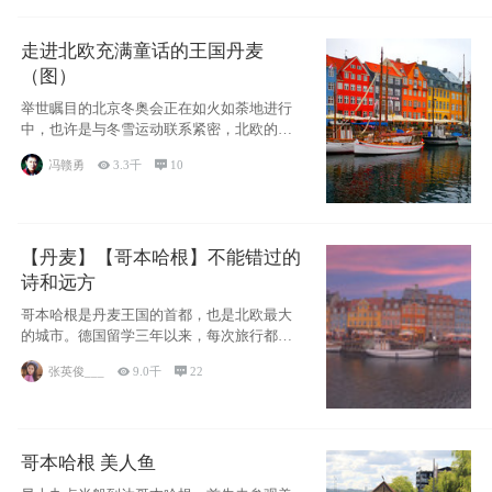
走进北欧充满童话的王国丹麦
（图）
举世瞩目的北京冬奥会正在如火如荼地进行
中，也许是与冬雪运动联系紧密，北欧的一
些国家因
冯赣勇

3.3千

10
【丹麦】【哥本哈根】不能错过的
诗和远方
哥本哈根是丹麦王国的首都，也是北欧最大
的城市。德国留学三年以来，每次旅行都是
一路向南，在内陆生活久了
张英俊___

9.0千

22
哥本哈根 美人鱼