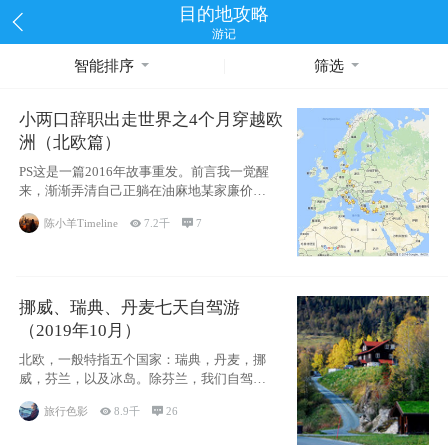
目的地攻略
游记
智能排序
筛选
小两口辞职出走世界之4个月穿越欧
洲（北欧篇）
PS这是一篇2016年故事重发。前言我一觉醒
来，渐渐弄清自己正躺在油麻地某家廉价宾
馆
陈小羊Timeline

7.2千

7
挪威、瑞典、丹麦七天自驾游
（2019年10月）
北欧，一般特指五个国家：瑞典，丹麦，挪
威，芬兰，以及冰岛。除芬兰，我们自驾游
了其中4
旅行色影

8.9千

26