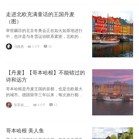
走进北欧充满童话的王国丹麦
（图）
举世瞩目的北京冬奥会正在如火如荼地进行
中，也许是与冬雪运动联系紧密，北欧的一
些国家因
冯赣勇

3.3千

10
【丹麦】【哥本哈根】不能错过的
诗和远方
哥本哈根是丹麦王国的首都，也是北欧最大
的城市。德国留学三年以来，每次旅行都是
一路向南，在内陆生活久了
张英俊___

9.0千

22
哥本哈根 美人鱼