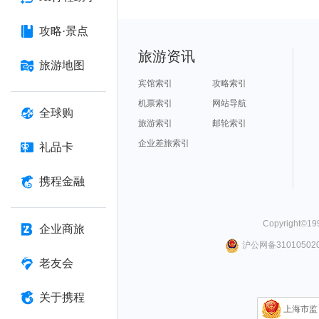
攻略·景点
旅游资讯
旅游地图
宾馆索引
攻略索引
机票索引
网站导航
全球购
旅游索引
邮轮索引
企业差旅索引
礼品卡
携程金融
Copyright©
19
企业商旅
沪公网备310105020
老友会
关于携程
上海市监