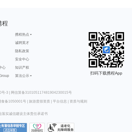
携程
携程热点
诚聘英才
隐私政策
安全中心
中心
知识产权
扫码下载携程App
 Group
算法公示
0号-3
|
网信算备310105117481904230015号
食备1050001号
|
旅游度假资质
|
平台信息
|
资质与规则
站落实诚信建设主体责任承诺书