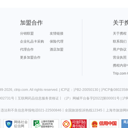
加盟合作
关于
分销联盟
友情链接
关于携程
企业礼品卡采购
保险代理
联系我们
代理合作
酒店加盟
用户协议
更多加盟合作
营业执照
携程内容
Trip.com
99-
2026
,
ctrip.com
. All rights reserved. |
ICP证：沪B2-20050130
|
沪ICP备0802358
02731号
丨
互联网药品信息服务资格证
丨
（沪）网械平台备字[2022]第00001号
|
沪网
违法和不良信息举报电话021-22500846
丨
全国旅游投诉热线12345
丨
上海市旅游网
网络社会
征信网