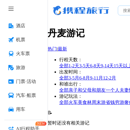
酒店
丹麦
游记
机票
热门
|
最新
火车票
行程天数
：
全部
1-2天
3-5天
6-8天
9-14天
15天以
旅游
出发时间
：
全部
3-5月
6-8月
9-11月
12-2月
门票·活动
和谁出行
：
全部
亲子
和父母
和朋友
一个人
夫妻
汽车·船票
游记玩法
：
全部
火车
美食林
周末游
省钱
穷游
奢
用车
📝
暂时还没有相关游记
NEW
AI行程助手