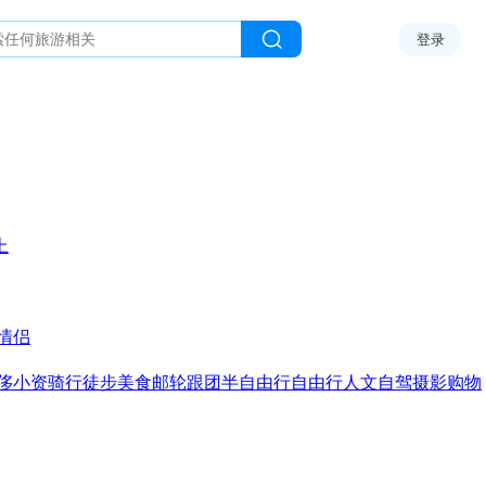
登录
上
情侣
侈
小资
骑行
徒步
美食
邮轮
跟团
半自由行
自由行
人文
自驾
摄影
购物