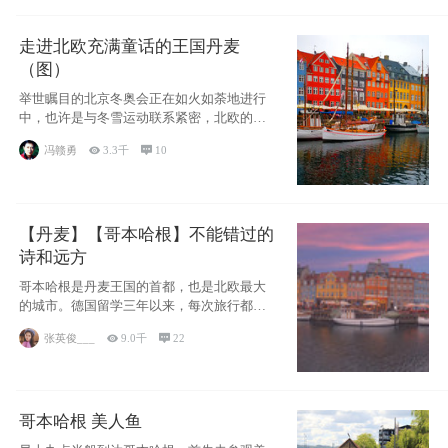
走进北欧充满童话的王国丹麦
（图）
举世瞩目的北京冬奥会正在如火如荼地进行
中，也许是与冬雪运动联系紧密，北欧的一
些国家因
冯赣勇

3.3千

10
【丹麦】【哥本哈根】不能错过的
诗和远方
哥本哈根是丹麦王国的首都，也是北欧最大
的城市。德国留学三年以来，每次旅行都是
一路向南，在内陆生活久了
张英俊___

9.0千

22
哥本哈根 美人鱼