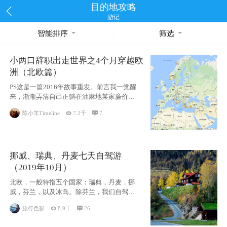
目的地攻略
游记
智能排序
筛选
小两口辞职出走世界之4个月穿越欧
洲（北欧篇）
PS这是一篇2016年故事重发。前言我一觉醒
来，渐渐弄清自己正躺在油麻地某家廉价宾
馆
陈小羊Timeline

7.2千

7
挪威、瑞典、丹麦七天自驾游
（2019年10月）
北欧，一般特指五个国家：瑞典，丹麦，挪
威，芬兰，以及冰岛。除芬兰，我们自驾游
了其中4
旅行色影

8.9千

26