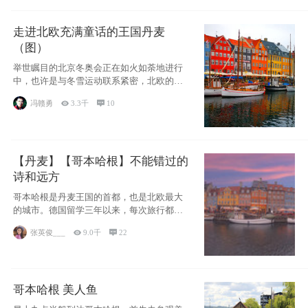
走进北欧充满童话的王国丹麦
（图）
举世瞩目的北京冬奥会正在如火如荼地进行
中，也许是与冬雪运动联系紧密，北欧的一
些国家因
冯赣勇

3.3千

10
【丹麦】【哥本哈根】不能错过的
诗和远方
哥本哈根是丹麦王国的首都，也是北欧最大
的城市。德国留学三年以来，每次旅行都是
一路向南，在内陆生活久了
张英俊___

9.0千

22
哥本哈根 美人鱼