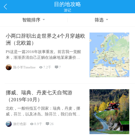
目的地攻略
游记
智能排序
筛选
小两口辞职出走世界之4个月穿越欧
洲（北欧篇）
PS这是一篇2016年故事重发。前言我一觉醒
来，渐渐弄清自己正躺在油麻地某家廉价宾
馆
陈小羊Timeline

7.2千

7
挪威、瑞典、丹麦七天自驾游
（2019年10月）
北欧，一般特指五个国家：瑞典，丹麦，挪
威，芬兰，以及冰岛。除芬兰，我们自驾游
了其中4
旅行色影

8.9千

26