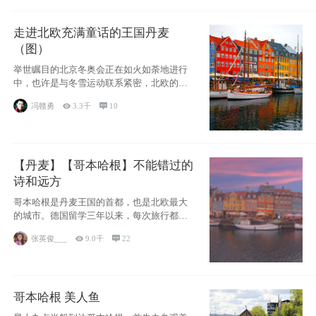
走进北欧充满童话的王国丹麦
（图）
举世瞩目的北京冬奥会正在如火如荼地进行
中，也许是与冬雪运动联系紧密，北欧的一
些国家因
冯赣勇

3.3千

10
【丹麦】【哥本哈根】不能错过的
诗和远方
哥本哈根是丹麦王国的首都，也是北欧最大
的城市。德国留学三年以来，每次旅行都是
一路向南，在内陆生活久了
张英俊___

9.0千

22
哥本哈根 美人鱼