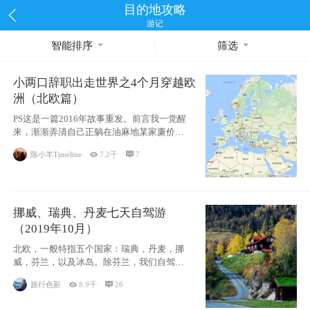
目的地攻略
游记
智能排序
筛选
小两口辞职出走世界之4个月穿越欧
洲（北欧篇）
PS这是一篇2016年故事重发。前言我一觉醒
来，渐渐弄清自己正躺在油麻地某家廉价宾
馆
陈小羊Timeline

7.2千

7
挪威、瑞典、丹麦七天自驾游
（2019年10月）
北欧，一般特指五个国家：瑞典，丹麦，挪
威，芬兰，以及冰岛。除芬兰，我们自驾游
了其中4
旅行色影

8.9千

26