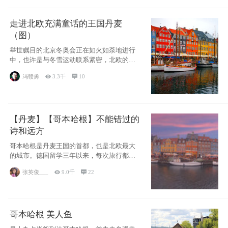
走进北欧充满童话的王国丹麦
（图）
举世瞩目的北京冬奥会正在如火如荼地进行
中，也许是与冬雪运动联系紧密，北欧的一
些国家因
冯赣勇

3.3千

10
【丹麦】【哥本哈根】不能错过的
诗和远方
哥本哈根是丹麦王国的首都，也是北欧最大
的城市。德国留学三年以来，每次旅行都是
一路向南，在内陆生活久了
张英俊___

9.0千

22
哥本哈根 美人鱼