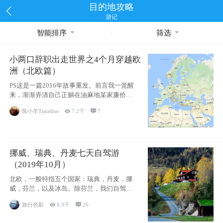
目的地攻略
游记
智能排序
筛选
小两口辞职出走世界之4个月穿越欧
洲（北欧篇）
PS这是一篇2016年故事重发。前言我一觉醒
来，渐渐弄清自己正躺在油麻地某家廉价宾
馆
陈小羊Timeline

7.2千

7
挪威、瑞典、丹麦七天自驾游
（2019年10月）
北欧，一般特指五个国家：瑞典，丹麦，挪
威，芬兰，以及冰岛。除芬兰，我们自驾游
了其中4
旅行色影

8.9千

26