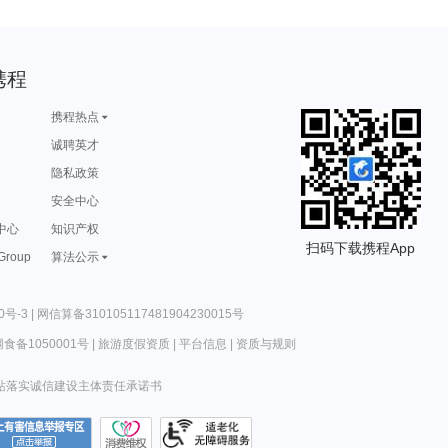
携程
携程热点
诚聘英才
隐私政策
安全中心
中心
知识产权
扫码下载携程App
 Group
算法公示
0号-3
|
网信算备310105117481904230015号
食备1050001号
|
旅游度假资质
|
平台信息
|
资质与规则
站落实诚信建设主体责任承诺书