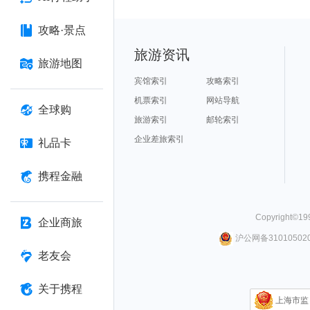
攻略·景点
旅游资讯
旅游地图
宾馆索引
攻略索引
机票索引
网站导航
全球购
旅游索引
邮轮索引
企业差旅索引
礼品卡
携程金融
Copyright©
19
企业商旅
沪公网备310105020
老友会
关于携程
上海市监