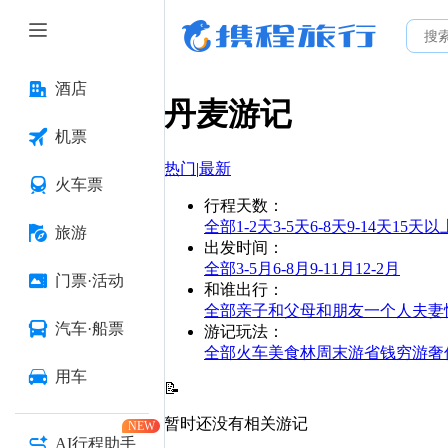
酒店
丹麦
游记
机票
热门
|
最新
火车票
行程天数
：
全部
1-2天
3-5天
6-8天
9-14天
15天以
旅游
出发时间
：
全部
3-5月
6-8月
9-11月
12-2月
门票·活动
和谁出行
：
全部
亲子
和父母
和朋友
一个人
夫妻
汽车·船票
游记玩法
：
全部
火车
美食林
周末游
省钱
穷游
奢
用车
📝
暂时还没有相关游记
NEW
AI行程助手