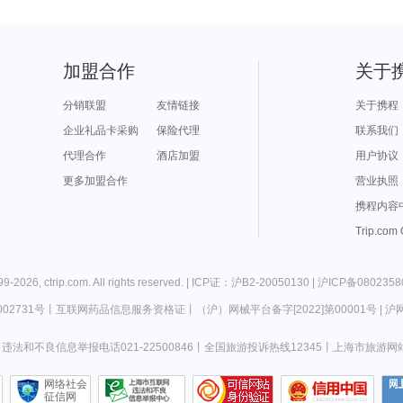
加盟合作
关于
分销联盟
友情链接
关于携程
企业礼品卡采购
保险代理
联系我们
代理合作
酒店加盟
用户协议
更多加盟合作
营业执照
携程内容
Trip.com
99-
2026
,
ctrip.com
. All rights reserved. |
ICP证：沪B2-20050130
|
沪ICP备0802358
02731号
丨
互联网药品信息服务资格证
丨
（沪）网械平台备字[2022]第00001号
|
沪网
违法和不良信息举报电话021-22500846
丨
全国旅游投诉热线12345
丨
上海市旅游网
网络社会
征信网