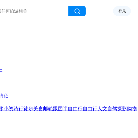
登录
上
情侣
侈
小资
骑行
徒步
美食
邮轮
跟团
半自由行
自由行
人文
自驾
摄影
购物