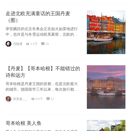
走进北欧充满童话的王国丹麦
（图）
举世瞩目的北京冬奥会正在如火如荼地进行
中，也许是与冬雪运动联系紧密，北欧的一
些国家因
冯赣勇

3.3千

10
【丹麦】【哥本哈根】不能错过的
诗和远方
哥本哈根是丹麦王国的首都，也是北欧最大
的城市。德国留学三年以来，每次旅行都是
一路向南，在内陆生活久了
张英俊___

9.0千

22
哥本哈根 美人鱼