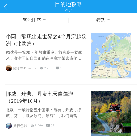
目的地攻略
游记
智能排序
筛选
小两口辞职出走世界之4个月穿越欧
洲（北欧篇）
PS这是一篇2016年故事重发。前言我一觉醒
来，渐渐弄清自己正躺在油麻地某家廉价宾
馆
陈小羊Timeline

7.2千

7
挪威、瑞典、丹麦七天自驾游
（2019年10月）
北欧，一般特指五个国家：瑞典，丹麦，挪
威，芬兰，以及冰岛。除芬兰，我们自驾游
了其中4
旅行色影

8.9千

26