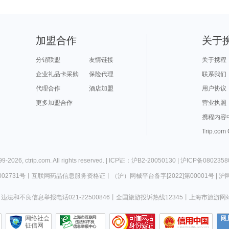
加盟合作
关于
分销联盟
友情链接
关于携程
企业礼品卡采购
保险代理
联系我们
代理合作
酒店加盟
用户协议
更多加盟合作
营业执照
携程内容
Trip.com
99-
2026
,
ctrip.com
. All rights reserved. |
ICP证：沪B2-20050130
|
沪ICP备0802358
02731号
丨
互联网药品信息服务资格证
丨
（沪）网械平台备字[2022]第00001号
|
沪网
违法和不良信息举报电话021-22500846
丨
全国旅游投诉热线12345
丨
上海市旅游网
网络社会
征信网