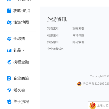
攻略·景点
旅游资讯
旅游地图
宾馆索引
攻略索引
机票索引
网站导航
全球购
旅游索引
邮轮索引
企业差旅索引
礼品卡
携程金融
Copyright©
19
企业商旅
沪公网备310105020
老友会
关于携程
上海市监