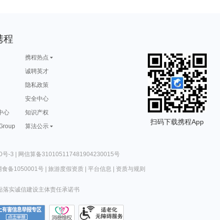
携程
携程热点
诚聘英才
隐私政策
安全中心
中心
知识产权
扫码下载携程App
 Group
算法公示
0号-3
|
网信算备310105117481904230015号
食备1050001号
|
旅游度假资质
|
平台信息
|
资质与规则
站落实诚信建设主体责任承诺书