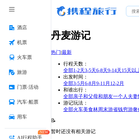
酒店
丹麦
游记
机票
热门
|
最新
火车票
行程天数
：
全部
1-2天
3-5天
6-8天
9-14天
15天以
旅游
出发时间
：
全部
3-5月
6-8月
9-11月
12-2月
门票·活动
和谁出行
：
全部
亲子
和父母
和朋友
一个人
夫妻
汽车·船票
游记玩法
：
全部
火车
美食林
周末游
省钱
穷游
奢
用车
📝
暂时还没有相关游记
NEW
AI行程助手