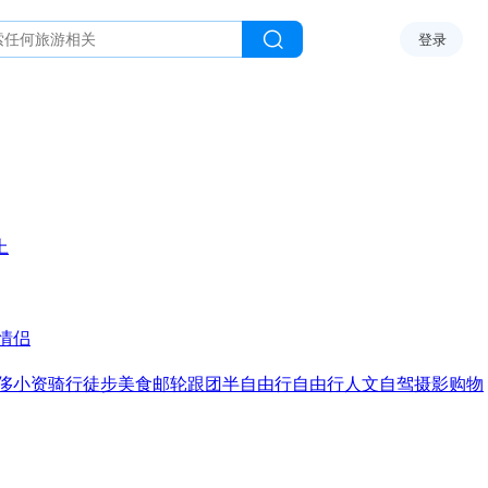
登录
上
情侣
侈
小资
骑行
徒步
美食
邮轮
跟团
半自由行
自由行
人文
自驾
摄影
购物