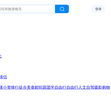
登录
上
情侣
侈
小资
骑行
徒步
美食
邮轮
跟团
半自由行
自由行
人文
自驾
摄影
购物