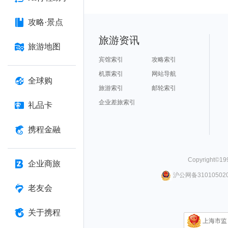
攻略·景点
旅游资讯
旅游地图
宾馆索引
攻略索引
机票索引
网站导航
全球购
旅游索引
邮轮索引
企业差旅索引
礼品卡
携程金融
Copyright©
19
企业商旅
沪公网备310105020
老友会
关于携程
上海市监