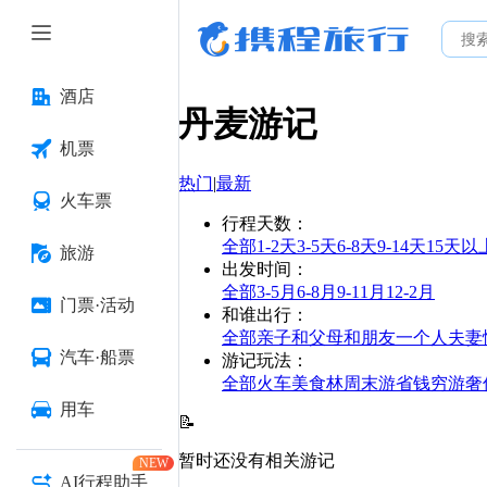
酒店
丹麦
游记
机票
热门
|
最新
火车票
行程天数
：
全部
1-2天
3-5天
6-8天
9-14天
15天以
旅游
出发时间
：
全部
3-5月
6-8月
9-11月
12-2月
门票·活动
和谁出行
：
全部
亲子
和父母
和朋友
一个人
夫妻
汽车·船票
游记玩法
：
全部
火车
美食林
周末游
省钱
穷游
奢
用车
📝
暂时还没有相关游记
NEW
AI行程助手