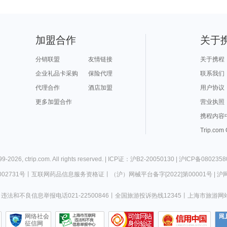
加盟合作
关于
分销联盟
友情链接
关于携程
企业礼品卡采购
保险代理
联系我们
代理合作
酒店加盟
用户协议
更多加盟合作
营业执照
携程内容
Trip.com
99-
2026
,
ctrip.com
. All rights reserved. |
ICP证：沪B2-20050130
|
沪ICP备0802358
02731号
丨
互联网药品信息服务资格证
丨
（沪）网械平台备字[2022]第00001号
|
沪网
违法和不良信息举报电话021-22500846
丨
全国旅游投诉热线12345
丨
上海市旅游网
网络社会
征信网