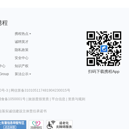
携程
携程热点
诚聘英才
隐私政策
安全中心
中心
知识产权
扫码下载携程App
 Group
算法公示
0号-3
|
网信算备310105117481904230015号
食备1050001号
|
旅游度假资质
|
平台信息
|
资质与规则
站落实诚信建设主体责任承诺书