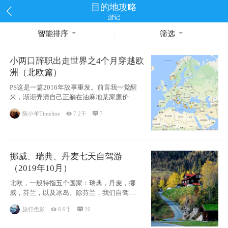
目的地攻略
游记
智能排序
筛选
小两口辞职出走世界之4个月穿越欧
洲（北欧篇）
PS这是一篇2016年故事重发。前言我一觉醒
来，渐渐弄清自己正躺在油麻地某家廉价宾
馆
陈小羊Timeline

7.2千

7
挪威、瑞典、丹麦七天自驾游
（2019年10月）
北欧，一般特指五个国家：瑞典，丹麦，挪
威，芬兰，以及冰岛。除芬兰，我们自驾游
了其中4
旅行色影

8.9千

26