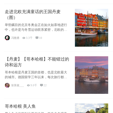
走进北欧充满童话的王国丹麦
（图）
举世瞩目的北京冬奥会正在如火如荼地进行
中，也许是与冬雪运动联系紧密，北欧的一
些国家因
冯赣勇

3.3千

10
【丹麦】【哥本哈根】不能错过的
诗和远方
哥本哈根是丹麦王国的首都，也是北欧最大
的城市。德国留学三年以来，每次旅行都是
一路向南，在内陆生活久了
张英俊___

9.0千

22
哥本哈根 美人鱼