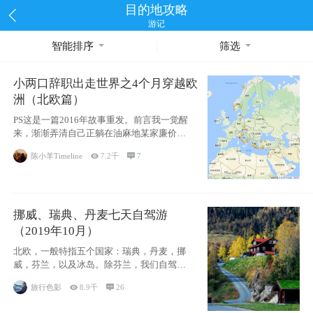
目的地攻略
游记
智能排序
筛选
小两口辞职出走世界之4个月穿越欧
洲（北欧篇）
PS这是一篇2016年故事重发。前言我一觉醒
来，渐渐弄清自己正躺在油麻地某家廉价宾
馆
陈小羊Timeline

7.2千

7
挪威、瑞典、丹麦七天自驾游
（2019年10月）
北欧，一般特指五个国家：瑞典，丹麦，挪
威，芬兰，以及冰岛。除芬兰，我们自驾游
了其中4
旅行色影

8.9千

26