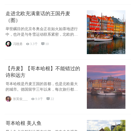
走进北欧充满童话的王国丹麦
（图）
举世瞩目的北京冬奥会正在如火如荼地进行
中，也许是与冬雪运动联系紧密，北欧的一
些国家因
冯赣勇

3.3千

10
【丹麦】【哥本哈根】不能错过的
诗和远方
哥本哈根是丹麦王国的首都，也是北欧最大
的城市。德国留学三年以来，每次旅行都是
一路向南，在内陆生活久了
张英俊___

9.0千

22
哥本哈根 美人鱼