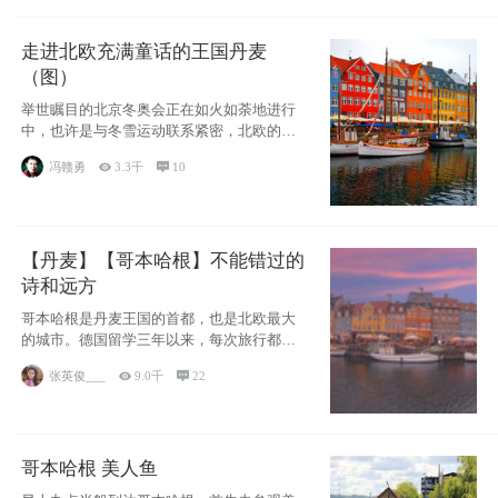
走进北欧充满童话的王国丹麦
（图）
举世瞩目的北京冬奥会正在如火如荼地进行
中，也许是与冬雪运动联系紧密，北欧的一
些国家因
冯赣勇

3.3千

10
【丹麦】【哥本哈根】不能错过的
诗和远方
哥本哈根是丹麦王国的首都，也是北欧最大
的城市。德国留学三年以来，每次旅行都是
一路向南，在内陆生活久了
张英俊___

9.0千

22
哥本哈根 美人鱼