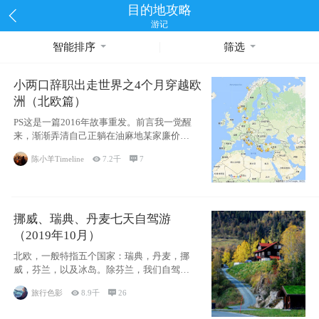
目的地攻略
游记
智能排序
筛选
小两口辞职出走世界之4个月穿越欧
洲（北欧篇）
PS这是一篇2016年故事重发。前言我一觉醒
来，渐渐弄清自己正躺在油麻地某家廉价宾
馆
陈小羊Timeline

7.2千

7
挪威、瑞典、丹麦七天自驾游
（2019年10月）
北欧，一般特指五个国家：瑞典，丹麦，挪
威，芬兰，以及冰岛。除芬兰，我们自驾游
了其中4
旅行色影

8.9千

26