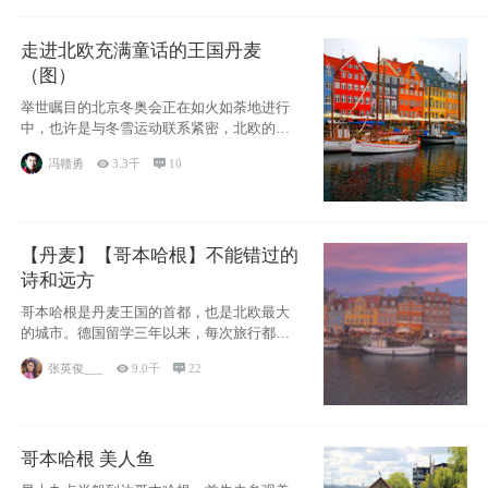
走进北欧充满童话的王国丹麦
（图）
举世瞩目的北京冬奥会正在如火如荼地进行
中，也许是与冬雪运动联系紧密，北欧的一
些国家因
冯赣勇

3.3千

10
【丹麦】【哥本哈根】不能错过的
诗和远方
哥本哈根是丹麦王国的首都，也是北欧最大
的城市。德国留学三年以来，每次旅行都是
一路向南，在内陆生活久了
张英俊___

9.0千

22
哥本哈根 美人鱼