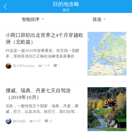
目的地攻略
游记
智能排序
筛选
小两口辞职出走世界之4个月穿越欧
洲（北欧篇）
PS这是一篇2016年故事重发。前言我一觉醒
来，渐渐弄清自己正躺在油麻地某家廉价宾
馆
陈小羊Timeline

7.2千

7
挪威、瑞典、丹麦七天自驾游
（2019年10月）
北欧，一般特指五个国家：瑞典，丹麦，挪
威，芬兰，以及冰岛。除芬兰，我们自驾游
了其中4
旅行色影

8.9千

26