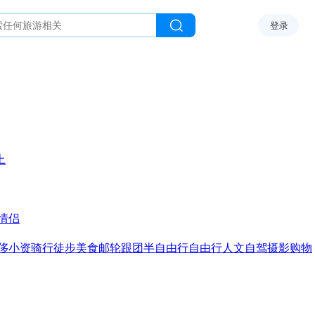
登录
上
情侣
侈
小资
骑行
徒步
美食
邮轮
跟团
半自由行
自由行
人文
自驾
摄影
购物