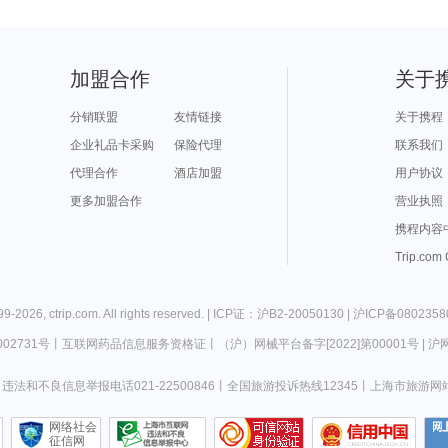
加盟合作
关于
分销联盟
友情链接
关于携程
企业礼品卡采购
保险代理
联系我们
代理合作
酒店加盟
用户协议
更多加盟合作
营业执照
携程内容
Trip.com
99-
2026
,
ctrip.com
. All rights reserved. |
ICP证：沪B2-20050130
|
沪ICP备0802358
02731号
丨
互联网药品信息服务资格证
丨
（沪）网械平台备字[2022]第00001号
|
沪网
违法和不良信息举报电话021-22500846
丨
全国旅游投诉热线12345
丨
上海市旅游网
网络社会
征信网