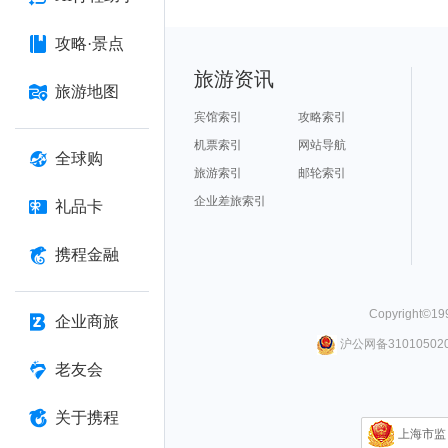
攻略·景点
旅游资讯
旅游地图
宾馆索引
攻略索引
机票索引
网站导航
全球购
旅游索引
邮轮索引
企业差旅索引
礼品卡
携程金融
Copyright©
19
企业商旅
沪公网备310105020
老友会
关于携程
上海市监