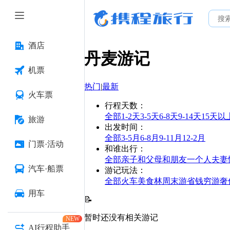
酒店
丹麦
游记
机票
热门
|
最新
火车票
行程天数
：
全部
1-2天
3-5天
6-8天
9-14天
15天以
旅游
出发时间
：
全部
3-5月
6-8月
9-11月
12-2月
门票·活动
和谁出行
：
全部
亲子
和父母
和朋友
一个人
夫妻
汽车·船票
游记玩法
：
全部
火车
美食林
周末游
省钱
穷游
奢
用车
📝
暂时还没有相关游记
NEW
AI行程助手