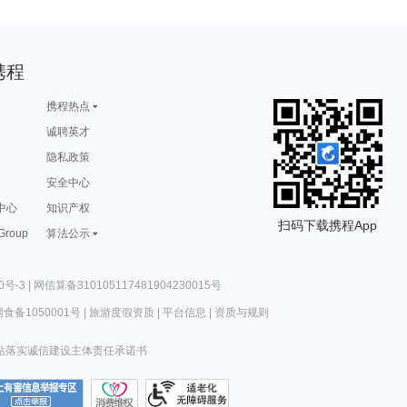
携程
携程热点
诚聘英才
隐私政策
安全中心
中心
知识产权
扫码下载携程App
 Group
算法公示
0号-3
|
网信算备310105117481904230015号
食备1050001号
|
旅游度假资质
|
平台信息
|
资质与规则
站落实诚信建设主体责任承诺书