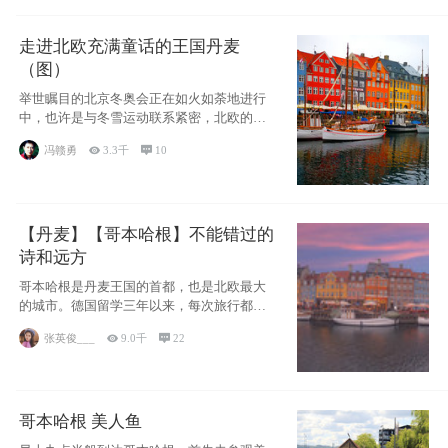
走进北欧充满童话的王国丹麦
（图）
举世瞩目的北京冬奥会正在如火如荼地进行
中，也许是与冬雪运动联系紧密，北欧的一
些国家因
冯赣勇

3.3千

10
【丹麦】【哥本哈根】不能错过的
诗和远方
哥本哈根是丹麦王国的首都，也是北欧最大
的城市。德国留学三年以来，每次旅行都是
一路向南，在内陆生活久了
张英俊___

9.0千

22
哥本哈根 美人鱼