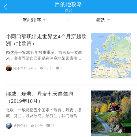
目的地攻略
游记
智能排序
筛选
小两口辞职出走世界之4个月穿越欧
洲（北欧篇）
PS这是一篇2016年故事重发。前言我一觉醒
来，渐渐弄清自己正躺在油麻地某家廉价宾
馆
陈小羊Timeline

7.2千

7
挪威、瑞典、丹麦七天自驾游
（2019年10月）
北欧，一般特指五个国家：瑞典，丹麦，挪
威，芬兰，以及冰岛。除芬兰，我们自驾游
了其中4
旅行色影

8.9千

26