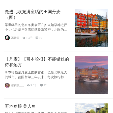
走进北欧充满童话的王国丹麦
（图）
举世瞩目的北京冬奥会正在如火如荼地进行
中，也许是与冬雪运动联系紧密，北欧的一
些国家因
冯赣勇

3.3千

10
【丹麦】【哥本哈根】不能错过的
诗和远方
哥本哈根是丹麦王国的首都，也是北欧最大
的城市。德国留学三年以来，每次旅行都是
一路向南，在内陆生活久了
张英俊___

9.0千

22
哥本哈根 美人鱼