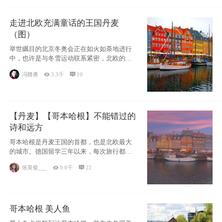
走进北欧充满童话的王国丹麦
（图）
举世瞩目的北京冬奥会正在如火如荼地进行
中，也许是与冬雪运动联系紧密，北欧的一
些国家因
冯赣勇

3.3千

10
【丹麦】【哥本哈根】不能错过的
诗和远方
哥本哈根是丹麦王国的首都，也是北欧最大
的城市。德国留学三年以来，每次旅行都是
一路向南，在内陆生活久了
张英俊___

9.0千

22
哥本哈根 美人鱼