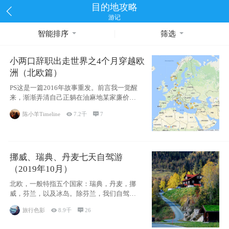
目的地攻略
游记
智能排序
筛选
小两口辞职出走世界之4个月穿越欧
洲（北欧篇）
PS这是一篇2016年故事重发。前言我一觉醒
来，渐渐弄清自己正躺在油麻地某家廉价宾
馆
陈小羊Timeline

7.2千

7
挪威、瑞典、丹麦七天自驾游
（2019年10月）
北欧，一般特指五个国家：瑞典，丹麦，挪
威，芬兰，以及冰岛。除芬兰，我们自驾游
了其中4
旅行色影

8.9千

26