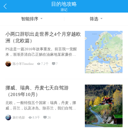
目的地攻略
游记
智能排序
筛选
小两口辞职出走世界之4个月穿越欧
洲（北欧篇）
PS这是一篇2016年故事重发。前言我一觉醒
来，渐渐弄清自己正躺在油麻地某家廉价宾
馆
陈小羊Timeline

7.2千

7
挪威、瑞典、丹麦七天自驾游
（2019年10月）
北欧，一般特指五个国家：瑞典，丹麦，挪
威，芬兰，以及冰岛。除芬兰，我们自驾游
了其中4
旅行色影

8.9千

26