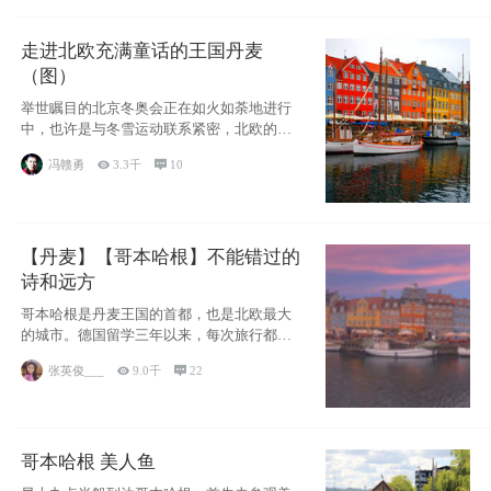
走进北欧充满童话的王国丹麦
（图）
举世瞩目的北京冬奥会正在如火如荼地进行
中，也许是与冬雪运动联系紧密，北欧的一
些国家因
冯赣勇

3.3千

10
【丹麦】【哥本哈根】不能错过的
诗和远方
哥本哈根是丹麦王国的首都，也是北欧最大
的城市。德国留学三年以来，每次旅行都是
一路向南，在内陆生活久了
张英俊___

9.0千

22
哥本哈根 美人鱼