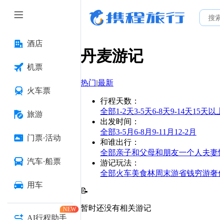
酒店
丹麦
游记
机票
热门
|
最新
火车票
行程天数
：
全部
1-2天
3-5天
6-8天
9-14天
15天以
旅游
出发时间
：
全部
3-5月
6-8月
9-11月
12-2月
门票·活动
和谁出行
：
全部
亲子
和父母
和朋友
一个人
夫妻
汽车·船票
游记玩法
：
全部
火车
美食林
周末游
省钱
穷游
奢
用车
📝
暂时还没有相关游记
NEW
AI行程助手