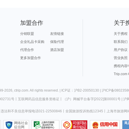
加盟合作
关于
分销联盟
友情链接
关于携程
企业礼品卡采购
保险代理
联系我们
代理合作
酒店加盟
用户协议
更多加盟合作
营业执照
携程内容
Trip.com
99-
2026
,
ctrip.com
. All rights reserved. |
ICP证：沪B2-20050130
|
沪ICP备0802358
02731号
丨
互联网药品信息服务资格证
丨
（沪）网械平台备字[2022]第00001号
|
沪网
违法和不良信息举报电话021-22500846
丨
全国旅游投诉热线12345
丨
上海市旅游网
网络社会
征信网