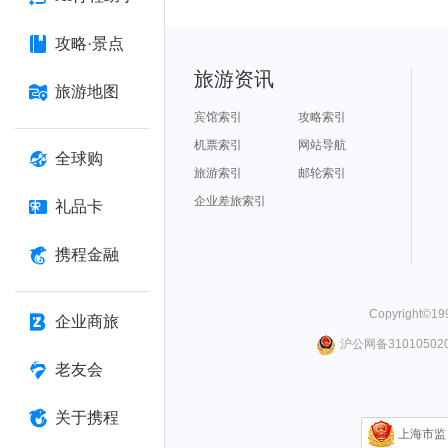
攻略·景点
旅游资讯
旅游地图
宾馆索引
攻略索引
机票索引
网站导航
全球购
旅游索引
邮轮索引
企业差旅索引
礼品卡
携程金融
Copyright©
19
企业商旅
沪公网备310105020
老友会
关于携程
上海市监