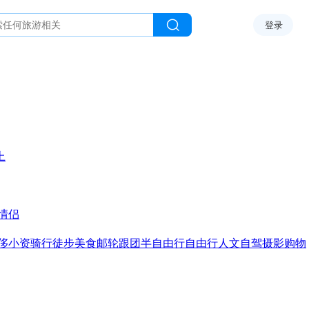
登录
上
情侣
侈
小资
骑行
徒步
美食
邮轮
跟团
半自由行
自由行
人文
自驾
摄影
购物