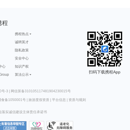
携程
携程热点
诚聘英才
隐私政策
安全中心
中心
知识产权
扫码下载携程App
 Group
算法公示
0号-3
|
网信算备310105117481904230015号
食备1050001号
|
旅游度假资质
|
平台信息
|
资质与规则
站落实诚信建设主体责任承诺书