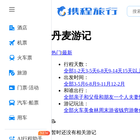
酒店
丹麦
游记
机票
热门
|
最新
火车票
行程天数
：
全部
1-2天
3-5天
6-8天
9-14天
15天以
旅游
出发时间
：
全部
3-5月
6-8月
9-11月
12-2月
门票·活动
和谁出行
：
全部
亲子
和父母
和朋友
一个人
夫妻
汽车·船票
游记玩法
：
全部
火车
美食林
周末游
省钱
穷游
奢
用车
📝
暂时还没有相关游记
NEW
AI行程助手