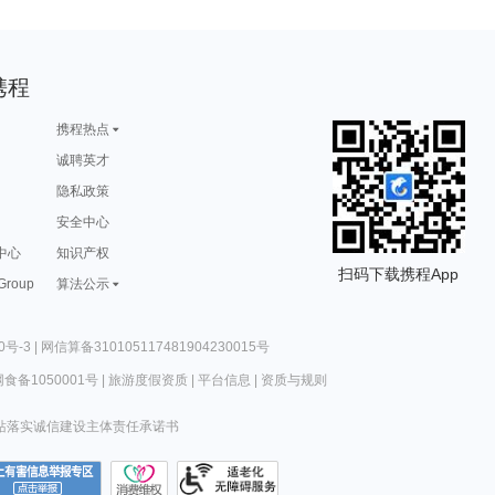
携程
携程热点
诚聘英才
隐私政策
安全中心
中心
知识产权
扫码下载携程App
 Group
算法公示
0号-3
|
网信算备310105117481904230015号
食备1050001号
|
旅游度假资质
|
平台信息
|
资质与规则
站落实诚信建设主体责任承诺书