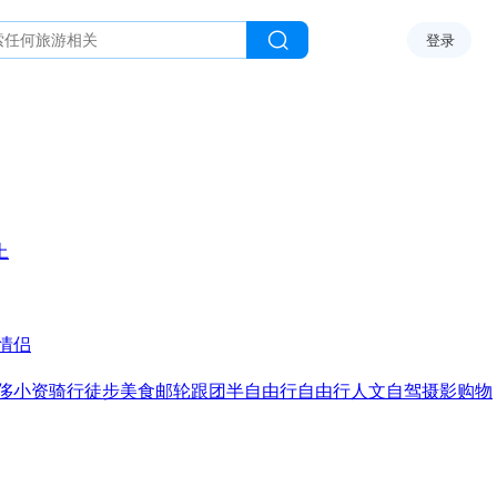
登录
上
情侣
侈
小资
骑行
徒步
美食
邮轮
跟团
半自由行
自由行
人文
自驾
摄影
购物