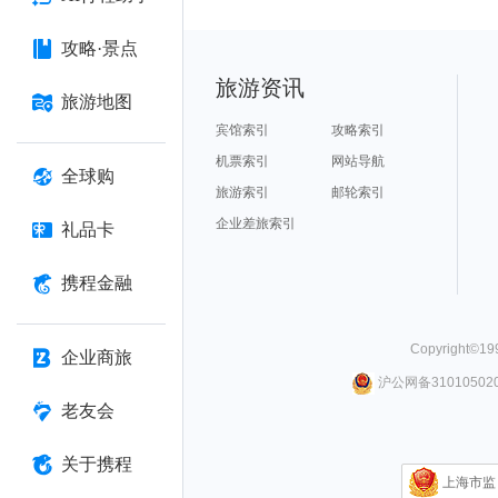
攻略·景点
旅游资讯
旅游地图
宾馆索引
攻略索引
机票索引
网站导航
全球购
旅游索引
邮轮索引
企业差旅索引
礼品卡
携程金融
Copyright©
19
企业商旅
沪公网备310105020
老友会
关于携程
上海市监