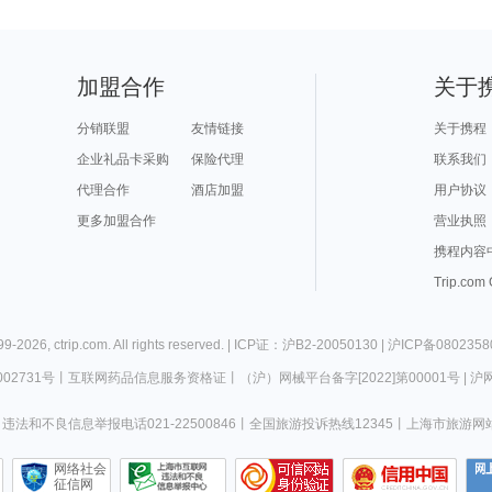
加盟合作
关于
分销联盟
友情链接
关于携程
企业礼品卡采购
保险代理
联系我们
代理合作
酒店加盟
用户协议
更多加盟合作
营业执照
携程内容
Trip.com
99-
2026
,
ctrip.com
. All rights reserved. |
ICP证：沪B2-20050130
|
沪ICP备0802358
02731号
丨
互联网药品信息服务资格证
丨
（沪）网械平台备字[2022]第00001号
|
沪网
违法和不良信息举报电话021-22500846
丨
全国旅游投诉热线12345
丨
上海市旅游网
网络社会
征信网