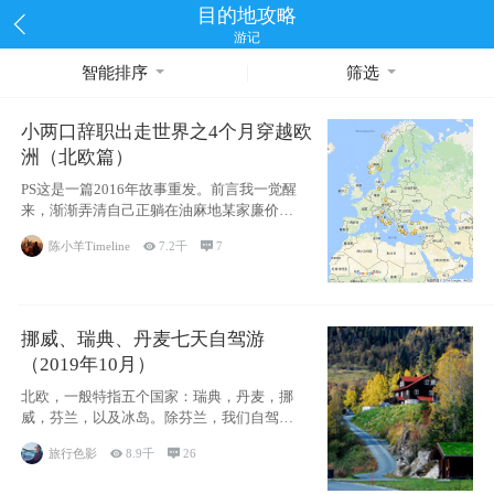
目的地攻略
游记
智能排序
筛选
小两口辞职出走世界之4个月穿越欧
洲（北欧篇）
PS这是一篇2016年故事重发。前言我一觉醒
来，渐渐弄清自己正躺在油麻地某家廉价宾
馆
陈小羊Timeline

7.2千

7
挪威、瑞典、丹麦七天自驾游
（2019年10月）
北欧，一般特指五个国家：瑞典，丹麦，挪
威，芬兰，以及冰岛。除芬兰，我们自驾游
了其中4
旅行色影

8.9千

26