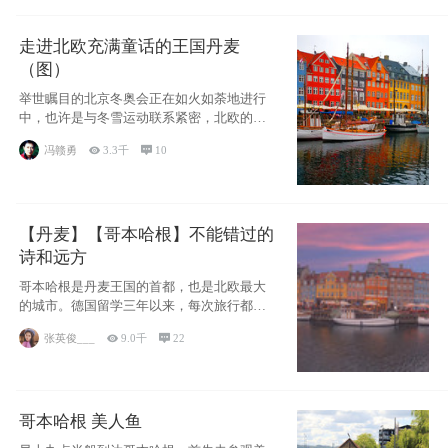
走进北欧充满童话的王国丹麦
（图）
举世瞩目的北京冬奥会正在如火如荼地进行
中，也许是与冬雪运动联系紧密，北欧的一
些国家因
冯赣勇

3.3千

10
【丹麦】【哥本哈根】不能错过的
诗和远方
哥本哈根是丹麦王国的首都，也是北欧最大
的城市。德国留学三年以来，每次旅行都是
一路向南，在内陆生活久了
张英俊___

9.0千

22
哥本哈根 美人鱼