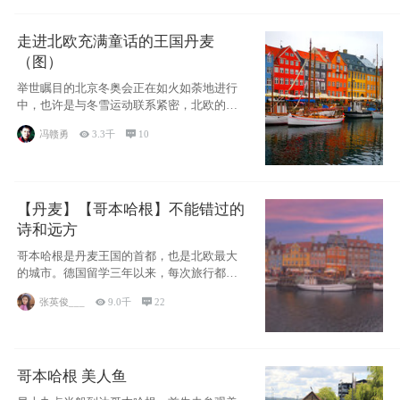
走进北欧充满童话的王国丹麦
（图）
举世瞩目的北京冬奥会正在如火如荼地进行
中，也许是与冬雪运动联系紧密，北欧的一
些国家因
冯赣勇

3.3千

10
【丹麦】【哥本哈根】不能错过的
诗和远方
哥本哈根是丹麦王国的首都，也是北欧最大
的城市。德国留学三年以来，每次旅行都是
一路向南，在内陆生活久了
张英俊___

9.0千

22
哥本哈根 美人鱼