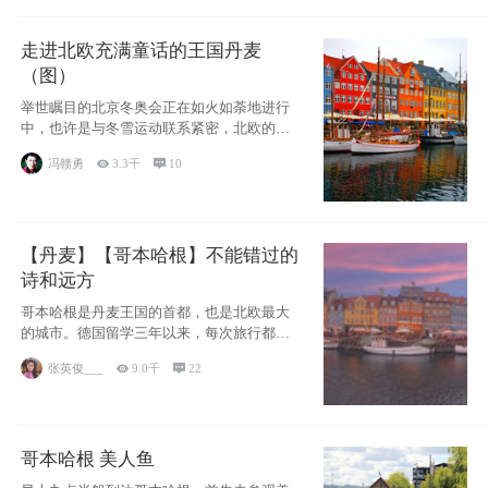
走进北欧充满童话的王国丹麦
（图）
举世瞩目的北京冬奥会正在如火如荼地进行
中，也许是与冬雪运动联系紧密，北欧的一
些国家因
冯赣勇

3.3千

10
【丹麦】【哥本哈根】不能错过的
诗和远方
哥本哈根是丹麦王国的首都，也是北欧最大
的城市。德国留学三年以来，每次旅行都是
一路向南，在内陆生活久了
张英俊___

9.0千

22
哥本哈根 美人鱼