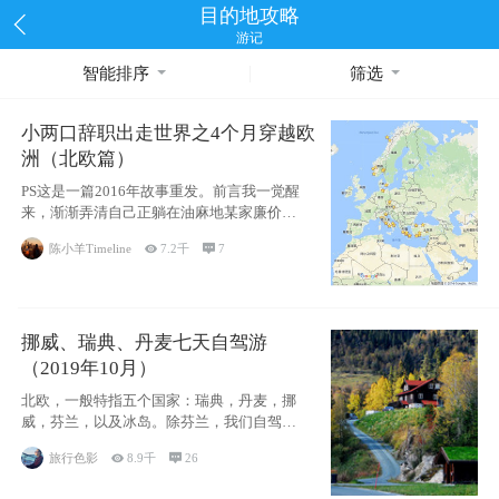
目的地攻略
游记
智能排序
筛选
小两口辞职出走世界之4个月穿越欧
洲（北欧篇）
PS这是一篇2016年故事重发。前言我一觉醒
来，渐渐弄清自己正躺在油麻地某家廉价宾
馆
陈小羊Timeline

7.2千

7
挪威、瑞典、丹麦七天自驾游
（2019年10月）
北欧，一般特指五个国家：瑞典，丹麦，挪
威，芬兰，以及冰岛。除芬兰，我们自驾游
了其中4
旅行色影

8.9千

26