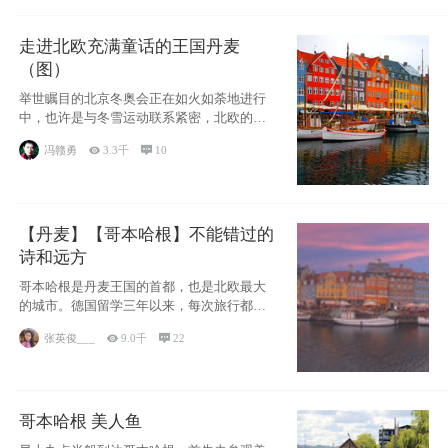
走进北欧充满童话的王国丹麦
（图）
举世瞩目的北京冬奥会正在如火如荼地进行
中，也许是与冬雪运动联系紧密，北欧的一
些国家因
冯赣勇

3.3千

10
【丹麦】【哥本哈根】不能错过的
诗和远方
哥本哈根是丹麦王国的首都，也是北欧最大
的城市。德国留学三年以来，每次旅行都是
一路向南，在内陆生活久了
张英俊___

9.0千

22
哥本哈根 美人鱼