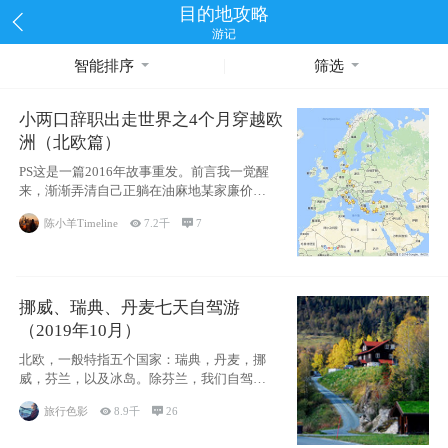
目的地攻略
游记
智能排序
筛选
小两口辞职出走世界之4个月穿越欧
洲（北欧篇）
PS这是一篇2016年故事重发。前言我一觉醒
来，渐渐弄清自己正躺在油麻地某家廉价宾
馆
陈小羊Timeline

7.2千

7
挪威、瑞典、丹麦七天自驾游
（2019年10月）
北欧，一般特指五个国家：瑞典，丹麦，挪
威，芬兰，以及冰岛。除芬兰，我们自驾游
了其中4
旅行色影

8.9千

26