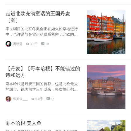
走进北欧充满童话的王国丹麦
（图）
举世瞩目的北京冬奥会正在如火如荼地进行
中，也许是与冬雪运动联系紧密，北欧的一
些国家因
冯赣勇

3.3千

10
【丹麦】【哥本哈根】不能错过的
诗和远方
哥本哈根是丹麦王国的首都，也是北欧最大
的城市。德国留学三年以来，每次旅行都是
一路向南，在内陆生活久了
张英俊___

9.0千

22
哥本哈根 美人鱼