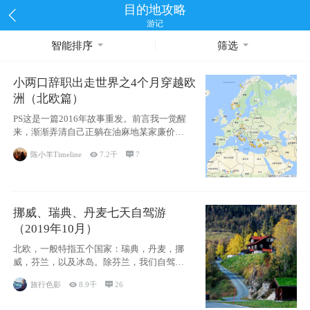
目的地攻略
游记
智能排序
筛选
小两口辞职出走世界之4个月穿越欧
洲（北欧篇）
PS这是一篇2016年故事重发。前言我一觉醒
来，渐渐弄清自己正躺在油麻地某家廉价宾
馆
陈小羊Timeline

7.2千

7
挪威、瑞典、丹麦七天自驾游
（2019年10月）
北欧，一般特指五个国家：瑞典，丹麦，挪
威，芬兰，以及冰岛。除芬兰，我们自驾游
了其中4
旅行色影

8.9千

26