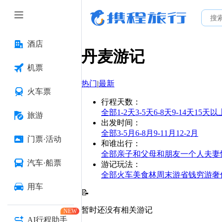
酒店
丹麦
游记
机票
热门
|
最新
火车票
行程天数
：
全部
1-2天
3-5天
6-8天
9-14天
15天以
旅游
出发时间
：
全部
3-5月
6-8月
9-11月
12-2月
门票·活动
和谁出行
：
全部
亲子
和父母
和朋友
一个人
夫妻
汽车·船票
游记玩法
：
全部
火车
美食林
周末游
省钱
穷游
奢
用车
📝
暂时还没有相关游记
NEW
AI行程助手