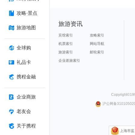
攻略·景点
旅游资讯
旅游地图
宾馆索引
攻略索引
机票索引
网站导航
全球购
旅游索引
邮轮索引
企业差旅索引
礼品卡
携程金融
Copyright©
19
企业商旅
沪公网备310105020
老友会
关于携程
上海市监