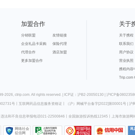
加盟合作
关于
分销联盟
友情链接
关于携程
企业礼品卡采购
保险代理
联系我们
代理合作
酒店加盟
用户协议
更多加盟合作
营业执照
携程内容
Trip.com
99-
2026
,
ctrip.com
. All rights reserved. |
ICP证：沪B2-20050130
|
沪ICP备0802358
02731号
丨
互联网药品信息服务资格证
丨
（沪）网械平台备字[2022]第00001号
|
沪网
违法和不良信息举报电话021-22500846
丨
全国旅游投诉热线12345
丨
上海市旅游网
网络社会
征信网