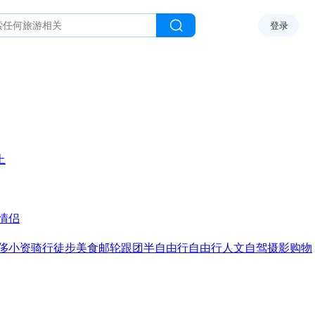
登录
上
情侣
侈
小资
骑行
徒步
美食
邮轮
跟团
半自由行
自由行
人文
自驾
摄影
购物