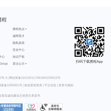
携程
携程热点
诚聘英才
隐私政策
安全中心
中心
知识产权
扫码下载携程App
 Group
算法公示
0号-3
|
网信算备310105117481904230015号
食备1050001号
|
旅游度假资质
|
平台信息
|
资质与规则
站落实诚信建设主体责任承诺书