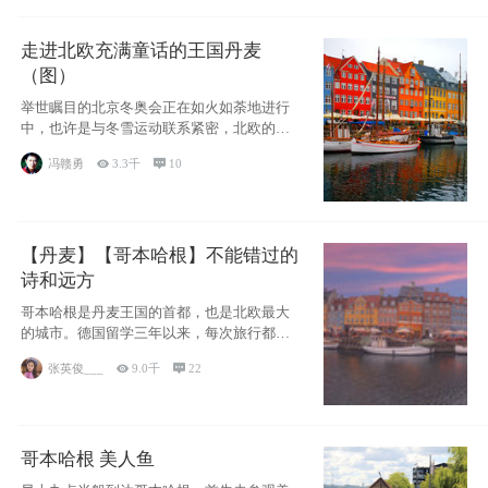
走进北欧充满童话的王国丹麦
（图）
举世瞩目的北京冬奥会正在如火如荼地进行
中，也许是与冬雪运动联系紧密，北欧的一
些国家因
冯赣勇

3.3千

10
【丹麦】【哥本哈根】不能错过的
诗和远方
哥本哈根是丹麦王国的首都，也是北欧最大
的城市。德国留学三年以来，每次旅行都是
一路向南，在内陆生活久了
张英俊___

9.0千

22
哥本哈根 美人鱼