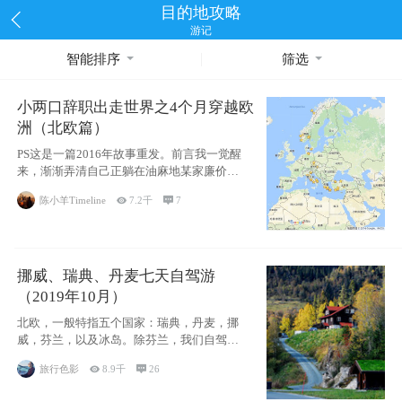
目的地攻略
游记
智能排序
筛选
小两口辞职出走世界之4个月穿越欧
洲（北欧篇）
PS这是一篇2016年故事重发。前言我一觉醒
来，渐渐弄清自己正躺在油麻地某家廉价宾
馆
陈小羊Timeline

7.2千

7
挪威、瑞典、丹麦七天自驾游
（2019年10月）
北欧，一般特指五个国家：瑞典，丹麦，挪
威，芬兰，以及冰岛。除芬兰，我们自驾游
了其中4
旅行色影

8.9千

26