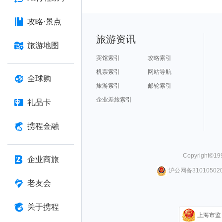
攻略·景点
旅游资讯
旅游地图
宾馆索引
攻略索引
机票索引
网站导航
全球购
旅游索引
邮轮索引
企业差旅索引
礼品卡
携程金融
Copyright©
19
企业商旅
沪公网备310105020
老友会
关于携程
上海市监