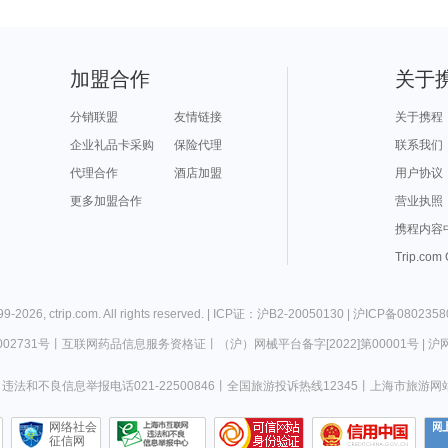
加盟合作
关于
分销联盟
友情链接
关于携程
企业礼品卡采购
保险代理
联系我们
代理合作
酒店加盟
用户协议
更多加盟合作
营业执照
携程内容
Trip.com
99-
2026
,
ctrip.com
. All rights reserved. |
ICP证：沪B2-20050130
|
沪ICP备0802358
02731号
丨
互联网药品信息服务资格证
丨
（沪）网械平台备字[2022]第00001号
|
沪网
违法和不良信息举报电话021-22500846
丨
全国旅游投诉热线12345
丨
上海市旅游网
网络社会
征信网