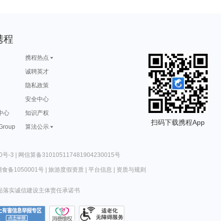
携程
携程热点
诚聘英才
隐私政策
安全中心
中心
知识产权
扫码下载携程App
 Group
算法公示
0号-3
|
网信算备310105117481904230015号
食备1050001号
|
旅游度假资质
|
平台信息
|
资质与规则
站落实诚信建设主体责任承诺书