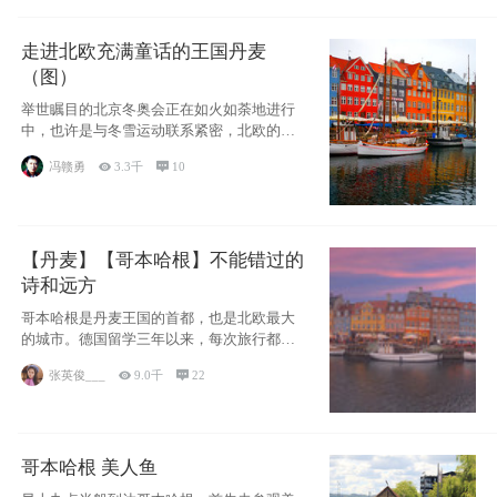
走进北欧充满童话的王国丹麦
（图）
举世瞩目的北京冬奥会正在如火如荼地进行
中，也许是与冬雪运动联系紧密，北欧的一
些国家因
冯赣勇

3.3千

10
【丹麦】【哥本哈根】不能错过的
诗和远方
哥本哈根是丹麦王国的首都，也是北欧最大
的城市。德国留学三年以来，每次旅行都是
一路向南，在内陆生活久了
张英俊___

9.0千

22
哥本哈根 美人鱼