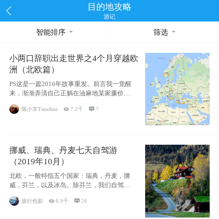
目的地攻略
游记
智能排序
筛选
小两口辞职出走世界之4个月穿越欧
洲（北欧篇）
PS这是一篇2016年故事重发。前言我一觉醒
来，渐渐弄清自己正躺在油麻地某家廉价宾
馆
陈小羊Timeline

7.2千

7
挪威、瑞典、丹麦七天自驾游
（2019年10月）
北欧，一般特指五个国家：瑞典，丹麦，挪
威，芬兰，以及冰岛。除芬兰，我们自驾游
了其中4
旅行色影

8.9千

26